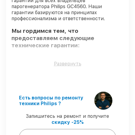
гарантий для всех владельцев
парогенератора Philips GC4560. Наши
гарантии базируются на принципах
профессионализма и ответственности.
Мы гордимся тем, что
предоставляем следующие
технические гарантии:
Только фирменные комплектующие
–
Развернуть
только подлинные комплектующие.
Квалифицированные специалисты
–
все работники проходят обязательное
обучение и ежегодную аттестацию, что
подтверждает их уровень мастерства.
Есть вопросы по ремонту
Выполнение работ вовремя
–
техники Philips ?
гарантируем завершение работ без
задержек.
Запишитесь на ремонт и получите
Подтвержденная гарантия
–
скидку -25%
обслуживаем парогенераторов всегда со
строгим соблюдением гарантийных
обязательств.