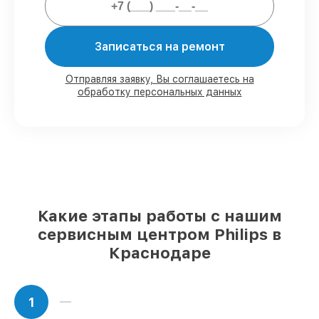
Мы гарантируем:
Записаться на ремонт
80%
работ с возможностью наблюдения
Отправляя заявку, Вы соглашаетесь на
обработку персональных данных
90%
комплектующих для
парогенераторов имеются в наличии или
доступны для быстрой доставки
Подбор оригинальных комплектующих
и надежных реплик с возможностью
выбрать
– с учётом всех запросов
85%
работ в течение пары часов, при
условии, что обслуживание началось
сразу
Какие этапы работы с нашим
сервисным центром Philips в
Краснодаре
1