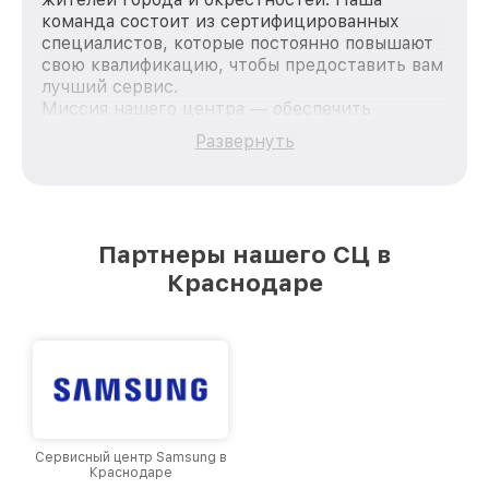
команда состоит из сертифицированных
специалистов, которые постоянно повышают
свою квалификацию, чтобы предоставить вам
лучший сервис.
Миссия нашего центра — обеспечить
качественный и доступный ремонт для
Развернуть
каждого пользователя продукции Philips, вне
зависимости от сложности поломки. Мы
стремимся к тому, чтобы каждый клиент был
удовлетворен скоростью и качеством
предоставляемых услуг. Наша цель — стать
Партнеры нашего СЦ в
лучшим сервисным центром Philips в городе
Краснодаре
Краснодаре, постоянно повышая уровень
доверия и лояльности наших клиентов.
Сервисный центр Samsung в
Краснодаре