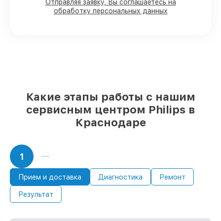
Отправляя заявку, Вы соглашаетесь на
Фирменные детали Philips и надёжные
обработку персональных данных
реплики
– только вы выбираете, какие
детали использовать, а мы делаем
ремонт с учётом возможностей клиента
85%
починок Philips выполняются в
течение пары часов, при немедленном
старте работ
Какие этапы работы с нашим
сервисным центром Philips в
Краснодаре
1
Прием и доставка
Диагностика
Ремонт
Результат