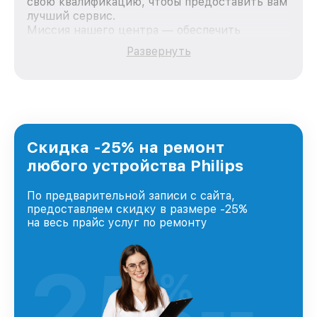
свою квалификацию, чтобы предоставить вам
лучший сервис.
Миссия нашего центра — обеспечить
качественный и доступный ремонт для
Развернуть
каждого пользователя продукции Philips, вне
зависимости от сложности поломки. Мы
стремимся к тому, чтобы каждый клиент был
удовлетворен скоростью и качеством
предоставляемых услуг. Наша цель — стать
лучшим сервисным центром Philips в городе
Краснодаре, постоянно повышая уровень
Скидка -25% на ремонт
доверия и лояльности наших клиентов.
любого устройства Philips
По предварительной записи с сайта,
предоставляем скидку в размере -25%
на весь прайс услуг по ремонту
25
%