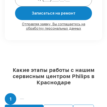
обязательств.
Записаться на ремонт
Мы гарантируем:
Отправляя заявку, Вы соглашаетесь на
обработку персональных данных
80%
работ с возможностью наблюдения
90%
комплектующих для кофемашин
имеются в наличии или доступны для
быстрой доставки
Подбор оригинальных комплектующих
и надежных реплик с возможностью
выбрать
– для любого бюджета
85%
работ за 1–2 часа, если мастер
приступает к восстановлению сразу
Какие этапы работы с нашим
сервисным центром Philips в
Краснодаре
1