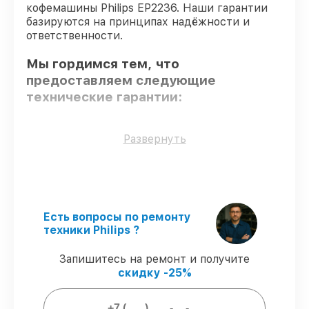
кофемашины Philips EP2236. Наши гарантии
базируются на принципах надёжности и
ответственности.
Мы гордимся тем, что
предоставляем следующие
технические гарантии:
Использование оригинальных
Развернуть
запчастей
– для всех видов сервиса
применяются исключительно
оригинальные детали.
Сертифицированные инженеры
–
мастера проходят строгий отбор и
Есть вопросы по ремонту
регулярное обучение.
техники Philips ?
Выполнение работ вовремя
–
гарантируем завершение работ без
Запишитесь на ремонт и получите
задержек.
скидку -25%
Гарантийное обслуживание
–
обслуживаем кофемашин всегда со
строгим соблюдением гарантийных