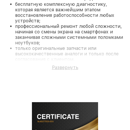
бесплатную комплексную диагностику,
которая является важнейшим этапом
восстановления работоспособности любых
устройств;
профессиональный ремонт любой сложности,
начиная со смены экрана на смартфонах и
заканчивая сложными системными поломками
ноутбуков;
только оригинальные запчасти или
высококачественные аналоги и только после
согласования с клиентом.
На все работы и замененные комплектующие
Развернуть
предоставляется длительная гарантия. В случае
поломки по условиям гарантии, мы бесплатно
исправим ситуацию.
Наши преимущества
Преимуществами нашего сервисного центра
Philips в Краснодаре являются:
лучшие специалисты с многолетним опытом и
безупречной репутацией;
современное оборудование и
лицензированное ПО в ремонтно-
диагностических мастерских;