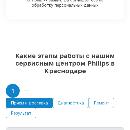
Отправляя заявку, Вы соглашаетесь на
быстро
обработку персональных данных
Подлинные запчасти Philips и
проверенные замены
– только вы
выбираете, какие детали использовать, а
мы делаем ремонт с учётом
возможностей клиента
85%
работ по восстановлению Philips
завершаются в тот же день, если мастер
начинает работу сразу
Какие этапы работы с нашим
сервисным центром Philips в
Краснодаре
1
Прием и доставка
Диагностика
Ремонт
Результат