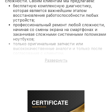
сложности. Своим клиентам мы предлагаем:
бесплатную комплексную диагностику,
которая является важнейшим этапом
восстановления работоспособности любых
устройств;
профессиональный ремонт любой сложности,
начиная со смены экрана на смартфонах и
заканчивая сложными системными поломками
ноутбуков;
только оригинальные запчасти или
высококачественные аналоги и только после
согласования с клиентом.
На все работы и замененные комплектующие
Развернуть
предоставляется длительная гарантия. В случае
поломки по условиям гарантии, мы бесплатно
исправим ситуацию.
Наши преимущества
Преимуществами нашего сервисного центра
Philips в Краснодаре являются:
лучшие специалисты с многолетним опытом и
безупречной репутацией;
современное оборудование и
лицензированное ПО в ремонтно-