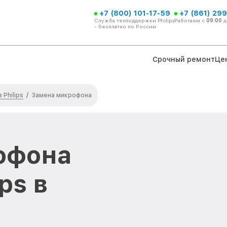
+7 (800) 101-17-59
+7 (861) 299
Служба техподдержки Philips
Работаем с
09:00
д
- бесплатно по России
Срочный ремонт
Це
Philips
/
Замена микрофона
офона
ps в