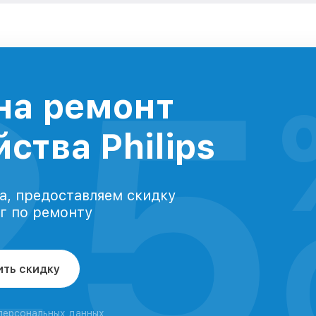
25
на ремонт
ства Philips
а, предоставляем скидку
уг по ремонту
ить скидку
 персональных данных