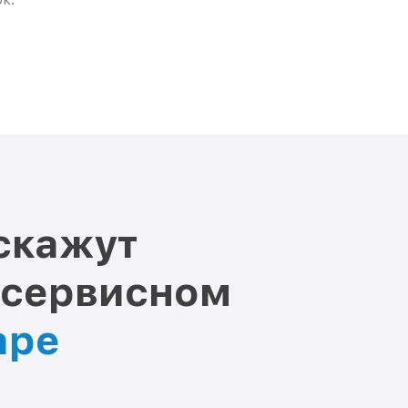
скажут
 сервисном
аре