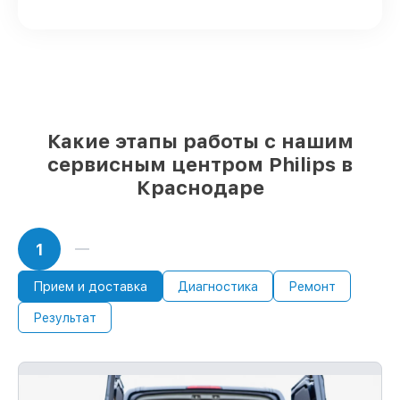
поставляются
Оригинальные запчасти и
качественные реплики на ваш выбор
–
с учётом всех запросов
85%
работ в течение пары часов, при
немедленном начале работ
Какие этапы работы с нашим
сервисным центром Philips в
Краснодаре
1
Прием и доставка
Диагностика
Ремонт
Результат