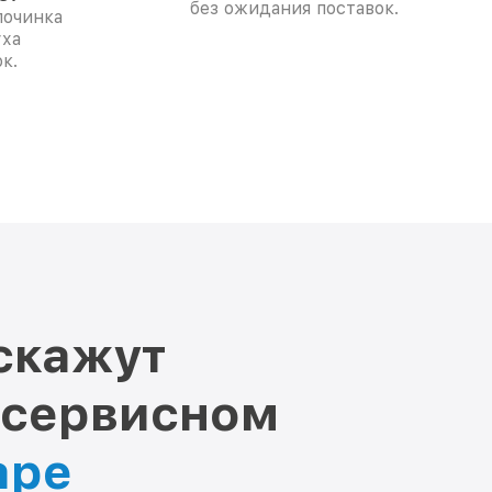
без ожидания поставок.
починка
уха
к.
скажут
 сервисном
аре