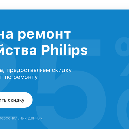
25
на ремонт
ства Philips
а, предоставляем скидку
уг по ремонту
ить скидку
 персональных данных