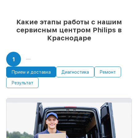
и надежных реплик с возможностью
выбрать
– с учётом всех запросов
85%
работ за 1–2 часа, если мастер
приступает к восстановлению сразу
Какие этапы работы с нашим
сервисным центром Philips в
Краснодаре
1
Прием и доставка
Диагностика
Ремонт
Результат