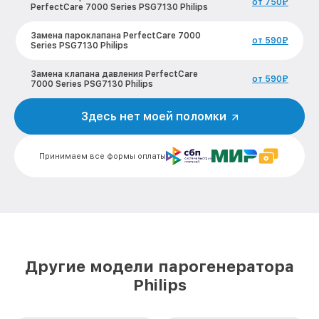
от 750₽
PerfectCare 7000 Series PSG7130 Philips
Замена пароклапана PerfectCare 7000
от 590₽
Series PSG7130 Philips
Замена клапана давления PerfectCare
от 590₽
7000 Series PSG7130 Philips
Чистка системы генерации пара
Здесь нет моей поломки
от 1500₽
PerfectCare 7000 Series PSG7130 Philips
Профилактическая чистка PerfectCare
от 550₽
Принимаем все формы оплаты
7000 Series PSG7130 Philips
Корпусный ремонт (замена резинок,
креплений, кнопок) PerfectCare 7000
от 450₽
Series PSG7130 Philips
Очистка подошвы утюга PerfectCare
от 500₽
7000 Series PSG7130 Philips
Другие модели парогенератора
Замена шнура питания PerfectCare 7000
Philips
от 590₽
Series PSG7130 Philips
Ремонт/замена датчика температуры