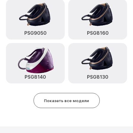
от 590₽
PerfectCare 7000 Series PSG7130 Philips
Восстановление электроклапана
от 600₽
PerfectCare 7000 Series PSG7130 Philips
PSG9050
PSG8160
PSG8140
PSG8130
Показать все модели