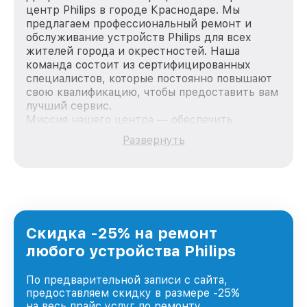
центр Philips в городе Краснодаре. Мы
предлагаем профессиональный ремонт и
обслуживание устройств Philips для всех
жителей города и окрестностей. Наша
команда состоит из сертифицированных
специалистов, которые постоянно повышают
свою квалификацию, чтобы предоставить вам
лучший сервис.
Миссия нашего центра — обеспечить
качественный и доступный ремонт для
Развернуть
каждого пользователя продукции Philips, вне
зависимости от сложности поломки. Мы
стремимся к тому, чтобы каждый клиент был
удовлетворен скоростью и качеством
предоставляемых услуг. Наша цель — стать
лучшим сервисным центром Philips в городе
Краснодаре, постоянно повышая уровень
Скидка -25% на ремонт
доверия и лояльности наших клиентов.
любого устройства Philips
По предварительной записи с сайта,
предоставляем скидку в размере -25%
на весь прайс услуг по ремонту