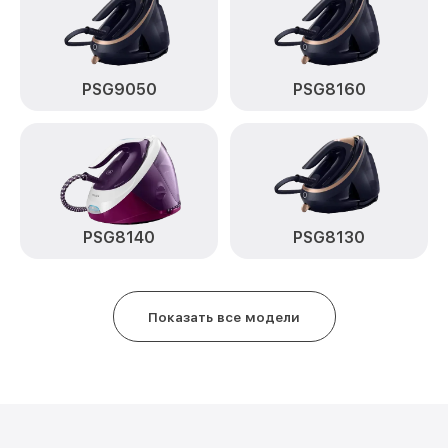
Восстановление электроклапана
от 600₽
PerfectCare Aqua Pro GC9315 Philips
PSG9050
PSG8160
PSG8140
PSG8130
Показать все модели