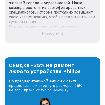
жителей города и окрестностей. Наша
команда состоит из сертифицированных
специалистов, которые постоянно повышают
свою квалификацию, чтобы предоставить вам
лучший сервис.
Миссия нашего центра — обеспечить
качественный и доступный ремонт для
Развернуть
каждого пользователя продукции Philips, вне
зависимости от сложности поломки. Мы
стремимся к тому, чтобы каждый клиент был
удовлетворен скоростью и качеством
предоставляемых услуг. Наша цель — стать
лучшим сервисным центром Philips в городе
Краснодаре, постоянно повышая уровень
Скидка -25% на ремонт
доверия и лояльности наших клиентов.
любого устройства Philips
По предварительной записи с сайта,
предоставляем скидку в размере -25%
на весь прайс услуг по ремонту