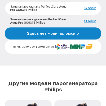
Замена пароклапана PerfectCare Aqua
от 590₽
Pro GC9315 Philips
Замена клапана давления PerfectCare
от 590₽
Aqua Pro GC9315 Philips
Чистка системы генерации пара
Здесь нет моей поломки
от 1500₽
PerfectCare Aqua Pro GC9315 Philips
Профилактическая чистка PerfectCare
от 550₽
Принимаем все формы оплаты
Aqua Pro GC9315 Philips
Корпусный ремонт (замена резинок,
креплений, кнопок) PerfectCare Aqua
от 450₽
Pro GC9315 Philips
Очистка подошвы утюга PerfectCare
от 500₽
Aqua Pro GC9315 Philips
Другие модели парогенератора
Замена шнура питания PerfectCare Aqua
Philips
от 590₽
Pro GC9315 Philips
Ремонт/замена датчика температуры
от 590₽
PerfectCare Aqua Pro GC9315 Philips