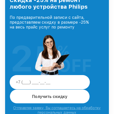
Скидка -25% на ремонт
доверия и лояльности наших клиентов.
любого устройства Philips
По предварительной записи с сайта,
предоставляем скидку в размере -25%
на весь прайс услуг по ремонту
25
%
OFF
Получить скидку
Отправляя заявку, Вы соглашаетесь на обработку
персональных данных