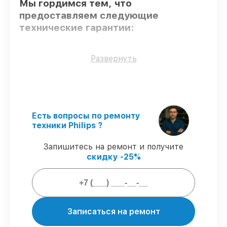
Мы гордимся тем, что
предоставляем следующие
технические гарантии:
Использование оригинальных
Развернуть
запчастей
– для всех видов сервиса
применяются исключительно
оригинальные детали.
Сертифицированные инженеры
– все
работники проходят обязательное
Есть вопросы по ремонту
обучение и ежегодную аттестацию, что
техники Philips ?
подтверждает их уровень мастерства.
Выполнение работ вовремя
–
Запишитесь на ремонт и получите
соблюдаем сроки сервиса проектора
скидку -25%
NeoPix Prime 2, согласованные с
клиентом.
Гарантийное обслуживание
–
обслуживаем проекторов всегда со
строгим соблюдением гарантийных
обязательств.
Записаться на ремонт