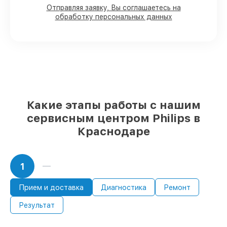
Отправляя заявку, Вы соглашаетесь на
Мы гарантируем:
обработку персональных данных
80%
работ с возможностью
присутствовать
90%
комплектующих для проекторов
имеются в наличии или быстро
поставляются
Подбор оригинальных комплектующих
и надежных реплик с возможностью
Какие этапы работы с нашим
выбрать
– для любого бюджета
сервисным центром Philips в
85%
работ быстро и без задержек, при
Краснодаре
немедленном начале работ
1
Прием и доставка
Диагностика
Ремонт
Результат