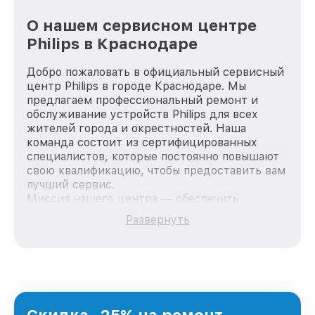
О нашем сервисном центре
Philips в Краснодаре
Добро пожаловать в официальный сервисный
центр Philips в городе Краснодаре. Мы
предлагаем профессиональный ремонт и
обслуживание устройств Philips для всех
жителей города и окрестностей. Наша
команда состоит из сертифицированных
специалистов, которые постоянно повышают
свою квалификацию, чтобы предоставить вам
лучший сервис.
Миссия нашего центра — обеспечить
качественный и доступный ремонт для
Развернуть
каждого пользователя продукции Philips, вне
зависимости от сложности поломки. Мы
стремимся к тому, чтобы каждый клиент был
удовлетворен скоростью и качеством
предоставляемых услуг. Наша цель — стать
лучшим сервисным центром Philips в городе
Краснодаре, постоянно повышая уровень