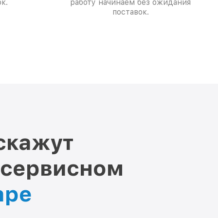
к.
работу начинаем без ожидания
поставок.
скажут
 сервисном
аре