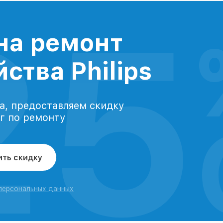
25
на ремонт
ства Philips
а, предоставляем скидку
уг по ремонту
ить скидку
 персональных данных