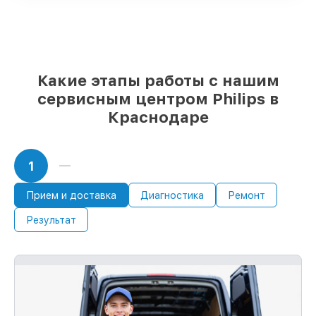
проверенные замены
– только вы
выбираете, какие детали использовать, а
мы делаем ремонт с учётом
возможностей клиента
85%
ремонтов Philips сделаем за 1–2
Какие этапы работы с нашим
часа, если мастер начинает работу сразу
сервисным центром Philips в
Краснодаре
1
Прием и доставка
Диагностика
Ремонт
Результат