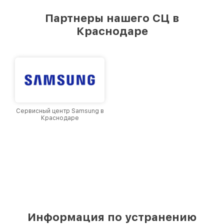
удовлетворен скоростью и качеством
предоставляемых услуг. Наша цель — стать
Партнеры нашего СЦ в
лучшим сервисным центром Philips в городе
Краснодаре
Краснодаре, постоянно повышая уровень
доверия и лояльности наших клиентов.
Сервисный центр Samsung в
Краснодаре
Информация по устранению