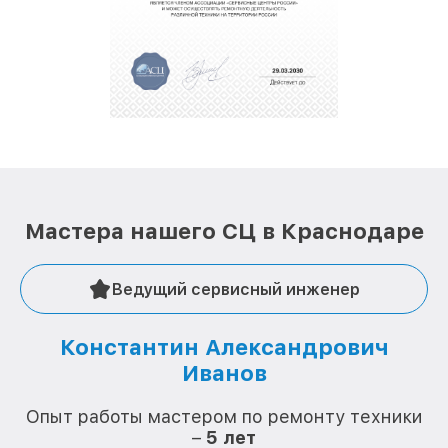
обеспечат доставку устройств в сервис в
полной сохранности и бесплатно.
За годы своей деятельности мы получали только
положительные отзывы и обрели отличную
репутацию. Мы постоянно совершенствуемся и
стараемся каждый день делать наш сервис еще
лучше!
Мастера нашего СЦ в Краснодаре
Ведущий сервисный инженер
Константин Александрович
Иванов
О
Опыт работы мастером по ремонту техники
–
5 лет