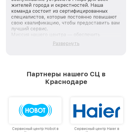
жителей города и окрестностей. Наша
команда состоит из сертифицированных
специалистов, которые постоянно повышают
свою квалификацию, чтобы предоставить вам
лучший сервис.
Миссия нашего центра — обеспечить
качественный и доступный ремонт для
Развернуть
каждого пользователя продукции Philips, вне
зависимости от сложности поломки. Мы
стремимся к тому, чтобы каждый клиент был
удовлетворен скоростью и качеством
предоставляемых услуг. Наша цель — стать
Партнеры нашего СЦ в
лучшим сервисным центром Philips в городе
Краснодаре
Краснодаре, постоянно повышая уровень
доверия и лояльности наших клиентов.
Сервисный центр Hobot в
Сервисный центр Haier в