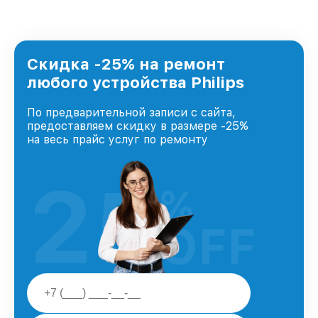
Скидка -25% на ремонт
любого устройства Philips
По предварительной записи с сайта,
предоставляем скидку в размере -25%
на весь прайс услуг по ремонту
25
%
OFF