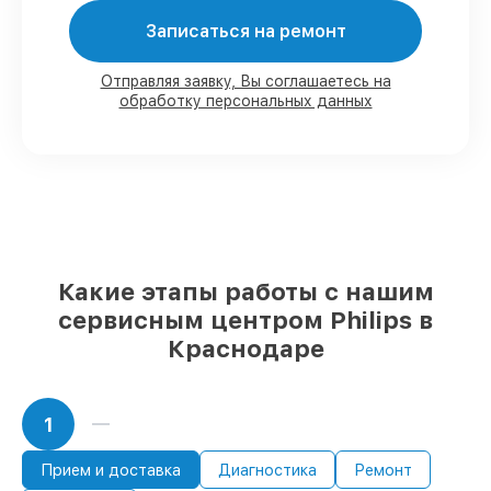
Записаться на ремонт
80%
заказов по ремонту проводятся с
возможностью присутствия владельца
90%
запчастей Philips готовы к установке
Отправляя заявку, Вы соглашаетесь на
в наших мастерских в Краснодаре,
обработку персональных данных
остальные доставляются быстро
Фирменные детали Philips и надёжные
реплики
– только вы выбираете, какие
детали использовать, а мы готовы
рассмотреть варианты под любые
запросы
85%
ремонтов Philips завершаются в тот
же день, если мастер начинает работу
Какие этапы работы с нашим
сразу
сервисным центром Philips в
Краснодаре
1
Прием и доставка
Диагностика
Ремонт