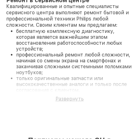
Ремонт в сервисном центре
Квалифицированные и опытные специалисты
сервисного центра выполняют ремонт бытовой и
профессиональной техники Philips любой
сложности. Своим клиентам мы предлагаем:
бесплатную комплексную диагностику,
которая является важнейшим этапом
восстановления работоспособности любых
устройств;
профессиональный ремонт любой сложности,
начиная со смены экрана на смартфонах и
заканчивая сложными системными поломками
ноутбуков;
только оригинальные запчасти или
высококачественные аналоги и только после
согласования с клиентом.
На все работы и замененные комплектующие
Развернуть
предоставляется длительная гарантия. В случае
поломки по условиям гарантии, мы бесплатно
исправим ситуацию.
Наши преимущества
Преимуществами нашего сервисного центра
Philips в Краснодаре являются: