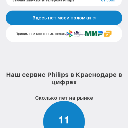
Замена SIM-карты телефона Philips
от 550₽
Замена микросхемы GPS телефона
от 1100₽
Philips
Здесь нет моей поломки
Замена вибромотора телефона Philips
от 550₽
Принимаем все формы оплаты
Замена разъема SIM-карты телефона
от 880₽
Philips
Ремонт аккумулятора телефона Philips
от 550₽
Замена микросхемы питания телефона
от 1100₽
Philips
Наш сервис Philips в Краснодаре в
цифрах
Ремонт микросхемы Wi-Fi телефона
от 1100₽
Philips
Замена микросхемы NFC телефона
Сколько лет на рынке
от 1100₽
Philips
Замена микросхемы управления
от 1100₽
1
1
телефона Philips
Замена микросхемы зарядки телефона