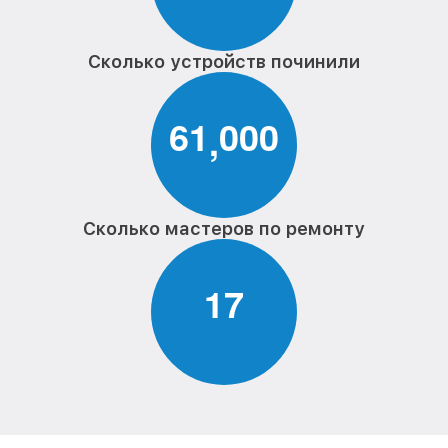
от 1100₽
Philips
Ремонт мембраны телефона Philips
от 550₽
Сколько устройств починили
Ремонт экрана телефона Philips
от 1100₽
6
1
0
0
0
,
Замена кнопки питания телефона Philips
от 550₽
Замена NFC модуля телефона Philips
от 880₽
Ремонт микросхемы NFC телефона
от 1100₽
Philips
Сколько мастеров по ремонту
Замена разъема наушников телефона
от 550₽
Philips
1
7
Ремонт микросхемы управления
от 1100₽
телефона Philips
Замена GPS модуля телефона Philips
от 880₽
Ремонт GPS модуля телефона Philips
от 880₽