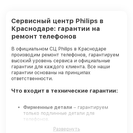
Ремонт кнопки питания телефона Philips
от 550₽
Ремонт динамика телефона Philips
от 550₽
Сервисный центр Philips в
Ремонт микрофона телефона Philips
от 550₽
Краснодаре: гарантии на
ремонт телефонов
Замена разъема питания телефона
от 880₽
Philips
В официальном СЦ Philips в Краснодаре
Ремонт камеры телефона Philips
от 550₽
производим ремонт телефонов, гарантируем
высокий уровень сервиса и официальные
Замена кнопки громкости телефона
гарантии для каждого клиента. Все наши
от 550₽
Philips
гарантии основаны на принципах
ответственности.
Замена динамика телефона Philips
от 550₽
Что входит в технические гарантии:
Замена задней крышки телефона Philips
от 550₽
Замена аккумулятора телефона Philips
от 550₽
Фирменные детали
– гарантируем
только подлинные детали для
Замена экрана телефона Philips
от 1100₽
телефонов.
Опытные мастера
– обучение и
Развернуть
Замена разъема зарядки телефона
сертификация подтверждают уровень
от 550₽
Philips