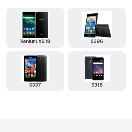
Xenium X818
S396
S337
S318