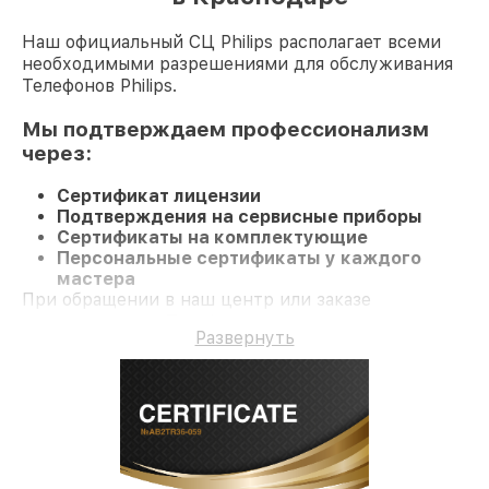
Наш официальный СЦ Philips располагает всеми
необходимыми разрешениями для обслуживания
Телефонов Philips.
Мы подтверждаем профессионализм
через:
Сертификат лицензии
Подтверждения на сервисные приборы
Сертификаты на комплектующие
Персональные сертификаты у каждого
мастера
При обращении в наш центр или заказе
восстановления Телефон вы получаете
Развернуть
компетентное обслуживание и долгосрочную
гарантию на ремонт и детали.