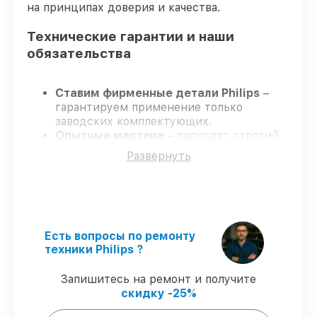
на принципах доверия и качества.
Технические гарантии и наши
обязательства
Ставим фирменные детали Philips
–
гарантируем применение только
заводских комплектующих.
Опытные мастера
– проходят строгий
отбор, что подтверждает уровень их
Развернуть
профессионализма.
Всегда выполняем ремонт вовремя
–
ремонт телефона Philips S397 строго по
договоренности.
Поддержка после ремонта
– все все
виды ремонта защищены гарантийной
Есть вопросы по ремонту
поддержкой до 3 лет.
техники Philips ?
Запишитесь на ремонт и получите
Мы гарантируем:
скидку -25%