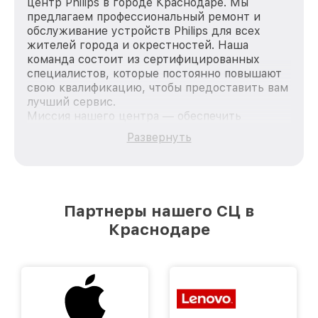
центр Philips в городе Краснодаре. Мы
предлагаем профессиональный ремонт и
обслуживание устройств Philips для всех
жителей города и окрестностей. Наша
команда состоит из сертифицированных
специалистов, которые постоянно повышают
свою квалификацию, чтобы предоставить вам
лучший сервис.
Миссия нашего центра — обеспечить
качественный и доступный ремонт для
Развернуть
каждого пользователя продукции Philips, вне
зависимости от сложности поломки. Мы
стремимся к тому, чтобы каждый клиент был
удовлетворен скоростью и качеством
предоставляемых услуг. Наша цель — стать
Партнеры нашего СЦ в
лучшим сервисным центром Philips в городе
Краснодаре
Краснодаре, постоянно повышая уровень
доверия и лояльности наших клиентов.