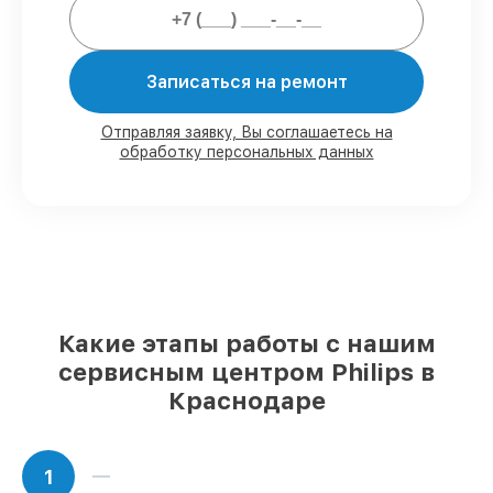
80%
работ закрываем с возможностью
личного присутствия владельца
90%
комплектующих Philips готовы к
Записаться на ремонт
установке в Краснодаре, остальные
поступают оперативно
Подлинные запчасти Philips и
Отправляя заявку, Вы соглашаетесь на
надёжные аналоги
– для разного
обработку персональных данных
бюджета
85%
ремонтов выполняются в тот же
день, если мастер приступает к ремонту
сразу
Какие этапы работы с нашим
сервисным центром Philips в
Краснодаре
1