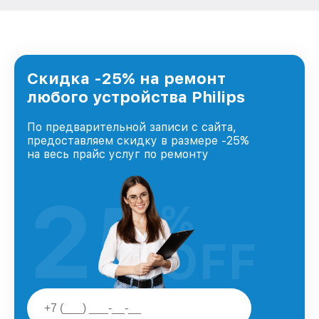
Скидка -25% на ремонт
любого устройства Philips
По предварительной записи с сайта,
предоставляем скидку в размере -25%
на весь прайс услуг по ремонту
25
%
OFF