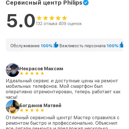
Сервисный центр Philips
Ремонт динамика Xenium X818 Philips
от 550₽
5.0
Ремонт микрофона Xenium X818 Philips
от 550₽
132 отзыва 409 оценок
Замена разъема питания Xenium X818
от 880₽
Philips
Обслуживание
100%
Вежливость персонала
100%
К
Ремонт камеры Xenium X818 Philips
от 550₽
Замена кнопки громкости Xenium X818
от 550₽
Philips
Некрасов Максим
Замена динамика Xenium X818 Philips
от 550₽
Идеальный сервис и доступные цены на ремонт
Замена задней крышки Xenium X818
мобильных телефонов. Мой смартфон был
от 550₽
Philips
оперативно отремонтирован, теперь работает как
часы!
Замена аккумулятора Xenium X818
от 550₽
Philips
Богданов Матвей
Замена экрана Xenium X818 Philips
от 1100₽
Отличный сервисный центр! Мастер справился с
ремонтом быстро и профессионально. Объяснил
Замена разъема зарядки Xenium X818
все детали ремонта и предложил несколько