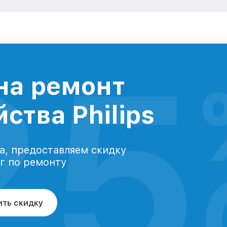
25
на ремонт
ства Philips
а, предоставляем скидку
уг по ремонту
ить скидку