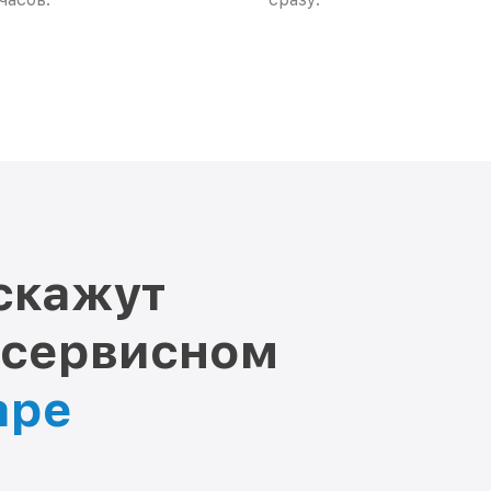
скажут
 сервисном
аре