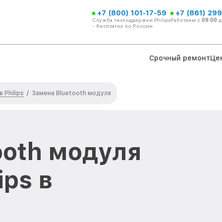
+7 (800) 101-17-59
+7 (861) 299
Служба техподдержки Philips
Работаем с
09:00
д
- бесплатно по России
Срочный ремонт
Це
 Philips
/
Замена Bluetooth модуля
ooth модуля
ips в