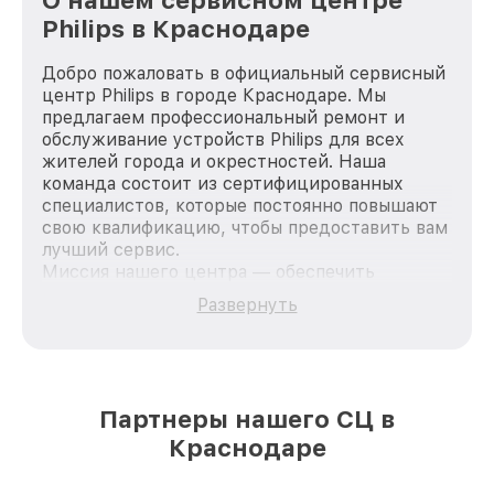
Philips в Краснодаре
Добро пожаловать в официальный сервисный
центр Philips в городе Краснодаре. Мы
предлагаем профессиональный ремонт и
обслуживание устройств Philips для всех
жителей города и окрестностей. Наша
команда состоит из сертифицированных
специалистов, которые постоянно повышают
свою квалификацию, чтобы предоставить вам
лучший сервис.
Миссия нашего центра — обеспечить
качественный и доступный ремонт для
Развернуть
каждого пользователя продукции Philips, вне
зависимости от сложности поломки. Мы
стремимся к тому, чтобы каждый клиент был
удовлетворен скоростью и качеством
предоставляемых услуг. Наша цель — стать
Партнеры нашего СЦ в
лучшим сервисным центром Philips в городе
Краснодаре
Краснодаре, постоянно повышая уровень
доверия и лояльности наших клиентов.