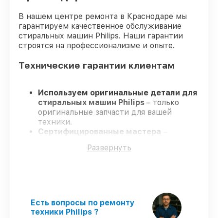
В нашем центре ремонта в Краснодаре мы
гарантируем качественное обслуживание
стиральных машин Philips. Наши гарантии
строятся на профессионализме и опыте.
Технические гарантии клиентам
Используем оригинальные детали для
стиральных машин Philips
– только
оригинальные запчасти для вашей
техники.
Сертифицированные мастера
–
проходят строгий отбор, что
Развернуть
обеспечивает качество и надёжность
ремонта.
Работаем строго в установленных
заранее временных рамках
– ремонт
стиральных машин Philips без
бесконечных переносов.
Есть вопросы по ремонту
Поддержка после ремонта
– на все
техники Philips ?