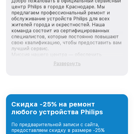
Добро пожаловать в официальный сервисный
центр Philips в городе Краснодаре. Мы
предлагаем профессиональный ремонт и
обслуживание устройств Philips для всех
жителей города и окрестностей. Наша
команда состоит из сертифицированных
специалистов, которые постоянно повышают
свою квалификацию, чтобы предоставить вам
лучший сервис.
Миссия нашего центра — обеспечить
качественный и доступный ремонт для
Развернуть
каждого пользователя продукции Philips, вне
зависимости от сложности поломки. Мы
стремимся к тому, чтобы каждый клиент был
удовлетворен скоростью и качеством
предоставляемых услуг. Наша цель — стать
лучшим сервисным центром Philips в городе
Краснодаре, постоянно повышая уровень
Скидка -25% на ремонт
доверия и лояльности наших клиентов.
любого устройства Philips
По предварительной записи с сайта,
предоставляем скидку в размере -25%