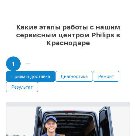
выбрать
– для любого бюджета
85%
работ быстро и без задержек, при
условии, что обслуживание началось
сразу
Какие этапы работы с нашим
сервисным центром Philips в
Краснодаре
1
Прием и доставка
Диагностика
Ремонт
Результат