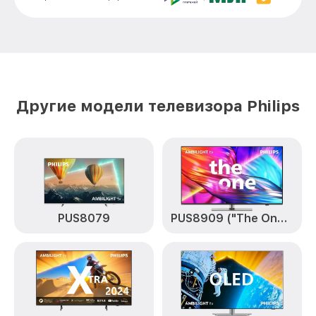
Замена предохранителя 55PUS6412
от 1500₽
Philips
Замена резистора 55PUS6412 Philips
от 1500₽
Замена сигнальной платы 55PUS6412
от 1300₽
Philips
Другие модели телевизора Philips
Прошивка / разблокировка 55PUS6412
от 900₽
Philips
Замена контроллера питания
от 2100₽
(мультиконтроллера) 55PUS6412 Philips
Комплексная чистка 55PUS6412 Philips
от 1400₽
PUS8079
PUS8909 ("The One")
Замена блока питания 55PUS6412 Philips
от 1500₽
Ремонт блока управления 55PUS6412
от 1000₽
Philips
Замена контроллера 55PUS6412 Philips
от 1300₽