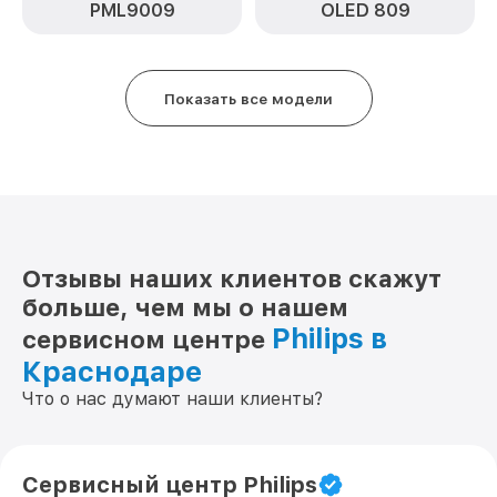
PML9009
OLED 809
Замена лампы подсветки 55PUS6412
от 1200₽
Philips
Прошивка блока управления 55PUS6412
от 900₽
Philips
Показать все модели
Ремонт цепи питания 55PUS6412 Philips
от 1800₽
Замена модуля Wi-Fi 55PUS6412 Philips
от 1000₽
Замена разъёмов (HDMI, DVI, Дисплей
от 1200₽
порта) 55PUS6412 Philips
Отзывы наших клиентов скажут
Замена USB порта 55PUS6412 Philips
от 1200₽
больше, чем мы о нашем
Замена аудиоразъема 55PUS6412
Philips в
от 1400₽
сервисном центре
Philips
Краснодаре
Замена кнопки включения 55PUS6412
от 1200₽
Что о нас думают наши клиенты?
Philips
Замена шлейфа матрицы 55PUS6412
от 1500₽
Philips
Сервисный центр Philips