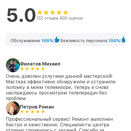
Замена корпуса 55PUS6412 Philips
от 1400₽
5.0
Замена трансформаторов подсветки
от 1800₽
55PUS6412 Philips
132 отзыва 409 оценок
Обслуживание
100%
Вежливость персонала
100%
К
Филатов Михаил
Очень доволен услугами данной мастерской!
Мастера эффективно обнаружили и устранили
поломку в моем телевизоре, теперь я снова
наслаждаюсь просмотром телепередач без
проблем.
Петров Роман
Профессиональный сервис! Ремонт выполнен
быстро и качественно. Специалисты центра
отлично справились с задачей. Спасибо за