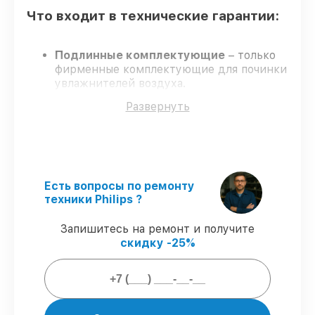
Что входит в технические гарантии:
Подлинные комплектующие
– только
фирменные комплектующие для починки
увлажнителей воздуха.
Сертифицированные инженеры
–
Развернуть
проверенные специалисты с опытом и
аттестацией.
Соблюдение сроков починки
–
соблюдаем сроки, согласованные с
клиентом.
Официальная гарантия
– сервис
Есть вопросы по ремонту
проводится с соблюдением гарантийных
техники Philips ?
обязательств.
Запишитесь на ремонт и получите
скидку -25%
Гарантии на сервис увлажнителей
воздуха:
80%
починок завершаем при клиенте