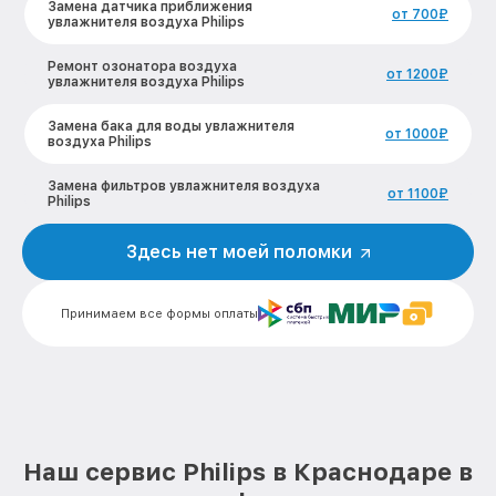
Замена датчика приближения
от 700₽
увлажнителя воздуха Philips
Ремонт озонатора воздуха
от 1200₽
увлажнителя воздуха Philips
Замена бака для воды увлажнителя
от 1000₽
воздуха Philips
Замена фильтров увлажнителя воздуха
от 1100₽
Philips
Ремонт вентилятора увлажнителя
Здесь нет моей поломки
от 1200₽
воздуха Philips
Ремонт испарителя увлажнителя
от 1200₽
Принимаем все формы оплаты
воздуха Philips
Замена нагревательного элемента
от 1100₽
увлажнителя воздуха Philips
Замена шнура питания увлажнителя
от 600₽
воздуха Philips
Наш сервис Philips в Краснодаре в
Декальцинация увлажнителя воздуха
от 900₽