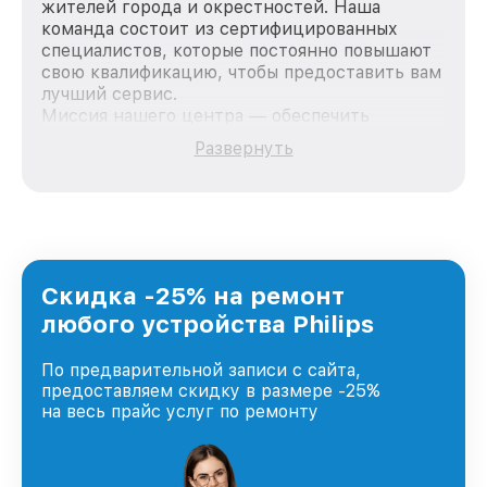
жителей города и окрестностей. Наша
команда состоит из сертифицированных
специалистов, которые постоянно повышают
свою квалификацию, чтобы предоставить вам
лучший сервис.
Миссия нашего центра — обеспечить
качественный и доступный ремонт для
Развернуть
каждого пользователя продукции Philips, вне
зависимости от сложности поломки. Мы
стремимся к тому, чтобы каждый клиент был
удовлетворен скоростью и качеством
предоставляемых услуг. Наша цель — стать
лучшим сервисным центром Philips в городе
Краснодаре, постоянно повышая уровень
Скидка -25% на ремонт
доверия и лояльности наших клиентов.
любого устройства Philips
По предварительной записи с сайта,
предоставляем скидку в размере -25%
на весь прайс услуг по ремонту