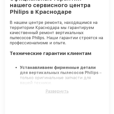
нашего сервисного центра
Philips в Краснодаре
В нашем центре ремонта, находящимся на
территории Краснодара мы гарантируем
качественный ремонт вертикальных
пылесосов Philips. Наши гарантии строятся на
профессионализме и опыте.
Технические гарантии клиентам
Устанавливаем фирменные детали
для вертикальных пылесосов Philips
–
только оригинальные запчасти для
вашей техники.
Сертифицированные мастера
–
Развернуть
проходят строгий отбор, что
подтверждает качество и надёжность
ремонта.
Работаем строго в установленных
заранее временных рамках
– ремонт