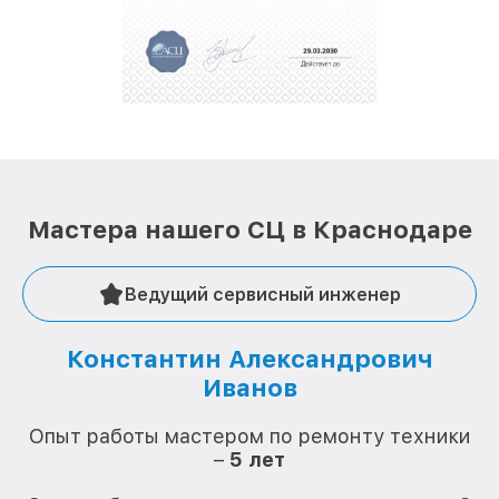
За годы своей деятельности мы получали только
положительные отзывы и обрели отличную
репутацию. Мы постоянно совершенствуемся и
стараемся каждый день делать наш сервис еще
лучше!
Мастера нашего СЦ в Краснодаре
Ведущий сервисный инженер
Константин Александрович
Иванов
О
Опыт работы мастером по ремонту техники
–
5 лет
О