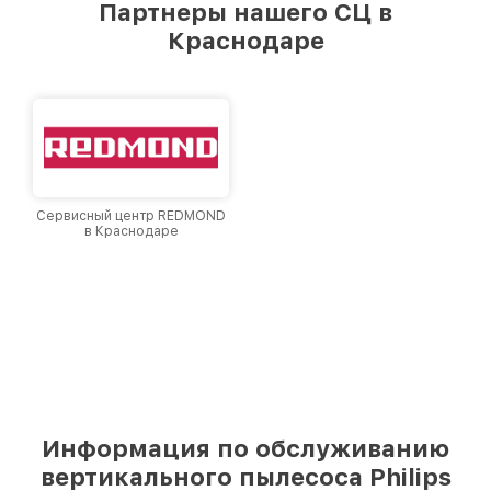
Партнеры нашего СЦ в
лучшим сервисным центром Philips в городе
Краснодаре
Краснодаре, постоянно повышая уровень
доверия и лояльности наших клиентов.
Сервисный центр REDMOND
в Краснодаре
Информация по обслуживанию
вертикального пылесоса Philips